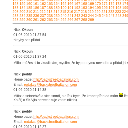
158
159
160
161
162
163
164
165
166
167
168
169
170
171
172
173
17
183
184
185
186
187
188
189
190
191
192
193
194
195
196
197
198
19
208
209
210
211
212
213
214
215
216
217
218
219
220
221
222
223
224
233
234
235
236
237
238
239
240
241
242
243
244
245
246
247
248
24
258
259
260
261
262
263
264
265
266
267
268
269
Nick:
Okoun
01-06-2010 21:37:54
*kdyby ses přídal
Nick:
Okoun
01-06-2010 21:37:24
Millo: můžes si to zkusit sám, myslím, že by peddymu nevadilo a přidal jsi
Nick:
peddy
Home page:
http://backstreetbattalion.com
Email:
redakce@backstreetbattalion.com
01-06-2010 21:14:38
Millo: a sebechvála sice smrdí, ale řek bych, že krapet přehled mám
če
Kolči) a SKA(to nerecenzuje zatim nikdo)
Nick:
peddy
Home page:
http://backstreetbattalion.com
Email:
redakce@backstreetbattalion.com
01-06-2010 21:12:27