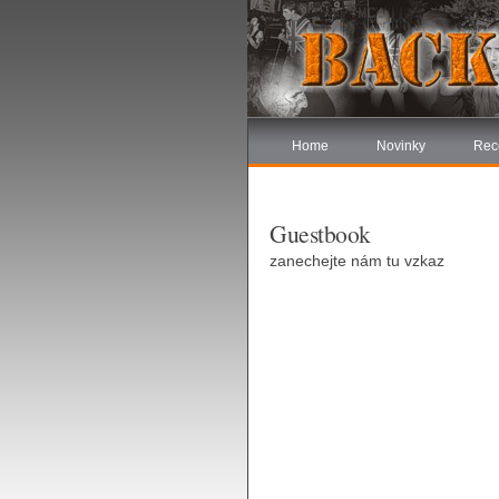
Home
Novinky
Rec
Guestbook
zanechejte nám tu vzkaz