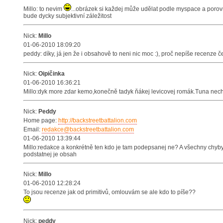
Millo: to nevim
...obrázek si každej může udělat podle myspace a porovna
bude dycky subjektivní záležitost
Nick:
Millo
01-06-2010 18:09:20
peddy: díky, já jen že i obsahově to neni nic moc :), proč nepíše recenze
Nick:
Oipičinka
01-06-2010 16:36:21
Millo:dyk more zdar kemo,konečně tadyk ňákej levicovej romák.Tuna nechoť
Nick:
Peddy
Home page:
http://backstreetbattalion.com
Email:
redakce@backstreetbattalion.com
01-06-2010 13:39:44
Millo:redakce a konkrétně ten kdo je tam podepsanej ne? A všechny chyby
podstatnej je obsah
Nick:
Millo
01-06-2010 12:28:24
To jsou recenze jak od primitivů, omlouvám se ale kdo to píše??
Nick:
peddy