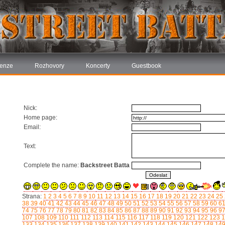
enze
Rozhovory
Koncerty
Guestbook
Nick:
Home page:
Email:
Text:
Complete the name:
Backstreet Batta
Strana:
1
2
3
4
5
6
7
8
9
10
11
12
13
14
15
16
17
18
19
20
21
22
23
24
25
38
39
40
41
42
43
44
45
46
47
48
49
50
51
52
53
54
55
56
57
58
59
60
6
74
75
76
77
78
79
80
81
82
83
84
85
86
87
88
89
90
91
92
93
94
95
96
9
107
108
109
110
111
112
113
114
115
116
117
118
119
120
121
122
123
1
133
134
135
136
137
138
139
140
141
142
143
144
145
146
147
148
14