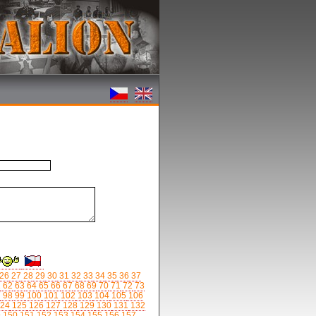
26
27
28
29
30
31
32
33
34
35
36
37
1
62
63
64
65
66
67
68
69
70
71
72
73
7
98
99
100
101
102
103
104
105
106
24
125
126
127
128
129
130
131
132
9
150
151
152
153
154
155
156
157