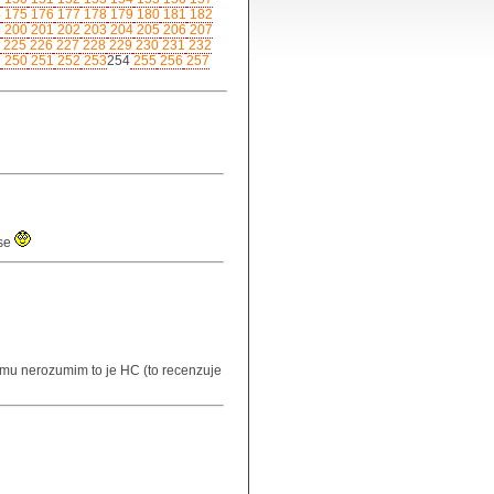
4
175
176
177
178
179
180
181
182
9
200
201
202
203
204
205
206
207
225
226
227
228
229
230
231
232
9
250
251
252
253
254
255
256
257
 se
mu nerozumim to je HC (to recenzuje