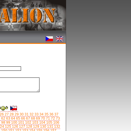
26
27
28
29
30
31
32
33
34
35
36
37
1
62
63
64
65
66
67
68
69
70
71
72
73
7
98
99
100
101
102
103
104
105
106
24
125
126
127
128
129
130
131
132
9
150
151
152
153
154
155
156
157