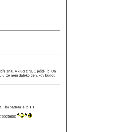
ře znaj. A kluci z NBG ještě líp. On
uju, že není daleko den, kdy budou
n. Tím pádem je to 1:1.
=26025680