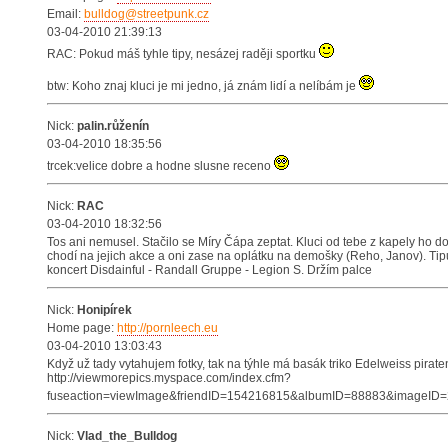
Email:
bulldog@streetpunk.cz
03-04-2010 21:39:13
RAC: Pokud máš tyhle tipy, nesázej raději sportku
btw: Koho znaj kluci je mi jedno, já znám lidí a nelíbám je
Nick:
palin.růženín
03-04-2010 18:35:56
trcek:velice dobre a hodne slusne receno
Nick:
RAC
03-04-2010 18:32:56
Tos ani nemusel. Stačilo se Míry Čápa zeptat. Kluci od tebe z kapely ho dob
chodí na jejich akce a oni zase na oplátku na demošky (Reho, Janov). Tip
koncert Disdainful - Randall Gruppe - Legion S. Držím palce
Nick:
Honipírek
Home page:
http://pornleech.eu
03-04-2010 13:03:43
Když už tady vytahujem fotky, tak na týhle má basák triko Edelweiss pirate
http://viewmorepics.myspace.com/index.cfm?
fuseaction=viewImage&friendID=154216815&albumID=88883&imageID
Nick:
Vlad_the_Bulldog