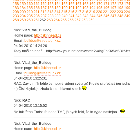
158
159
160
161
162
163
164
165
166
167
168
169
170
171
172
173
17
183
184
185
186
187
188
189
190
191
192
193
194
195
196
197
198
19
208
209
210
211
212
213
214
215
216
217
218
219
220
221
222
223
224
233
234
235
236
237
238
239
240
241
242
243
244
245
246
247
248
24
258
259
260
261
262
263
264
265
266
267
268
269
Nick:
Vlad_the_Bulldog
Home page:
http://skinhead.cz
Email:
bulldog@streetpunk.cz
04-04-2010 14:24:26
Tady máš na neděli: http://www.youtube.com/watch?v=hgEbK6WoSBk&fea
Nick:
Vlad_the_Bulldog
Home page:
http://skinhead.cz
Email:
bulldog@streetpunk.cz
04-04-2010 13:25:31
RAC: Závidím Ti tohle černobílé vidění světa :o) Prostě si přečteš jen jednu 
:o) Číst zbytek je ztráta času - hlavně smích
Nick:
RAC
04-04-2010 13:15:52
No tak třeba Endstufe nebo TMF, já bych řekl, že to vyjde nastejno...
Nick:
Vlad_the_Bulldog
Home page:
http://skinhead.cz