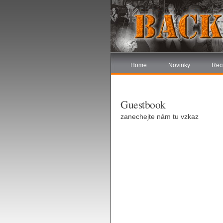
Home
Novinky
Rec
Guestbook
zanechejte nám tu vzkaz