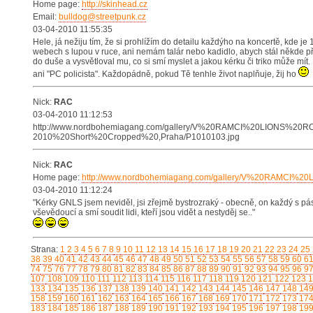
Home page:
http://skinhead.cz
Email:
bulldog@streetpunk.cz
03-04-2010 11:55:35
Hele, já nežiju tím, že si prohlížím do detailu každýho na koncertě, kde je 1
webech s lupou v ruce, ani nemám talár nebo kadidlo, abych stál někde
do duše a vysvětloval mu, co si smí myslet a jakou kérku či triko může mít
ani "PC policista". Každopádně, pokud Tě tenhle život naplňuje, žij ho
Nick:
RAC
03-04-2010 11:12:53
http://www.nordbohemiagang.com/gallery/V%20RAMCI%20LIONS%2
2010%20Short%20Cropped%20,Praha/P1010103.jpg
Nick:
RAC
Home page:
http://www.nordbohemiagang.com/gallery/V%20RAMC
03-04-2010 11:12:24
"Kérky GNLS jsem neviděl, jsi zřejmě bystrozraký - obecně, on každý s pá
vševědoucí a smí soudit lidi, kteří jsou vidět a nestyděj se.."
Strana:
1
2
3
4
5
6
7
8
9
10
11
12
13
14
15
16
17
18
19
20
21
22
23
24
25
38
39
40
41
42
43
44
45
46
47
48
49
50
51
52
53
54
55
56
57
58
59
60
6
74
75
76
77
78
79
80
81
82
83
84
85
86
87
88
89
90
91
92
93
94
95
96
9
107
108
109
110
111
112
113
114
115
116
117
118
119
120
121
122
123
1
133
134
135
136
137
138
139
140
141
142
143
144
145
146
147
148
14
158
159
160
161
162
163
164
165
166
167
168
169
170
171
172
173
17
183
184
185
186
187
188
189
190
191
192
193
194
195
196
197
198
19