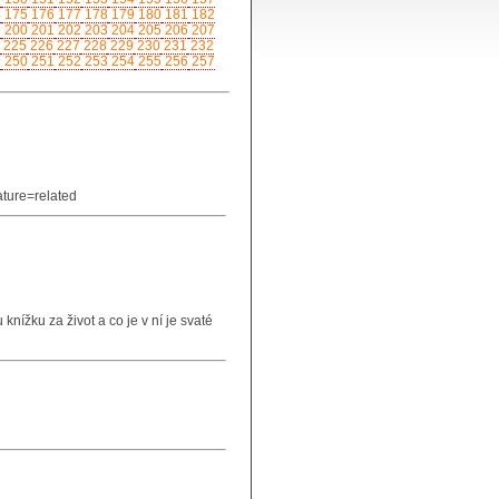
4
175
176
177
178
179
180
181
182
9
200
201
202
203
204
205
206
207
225
226
227
228
229
230
231
232
9
250
251
252
253
254
255
256
257
ture=related
knížku za život a co je v ní je svaté