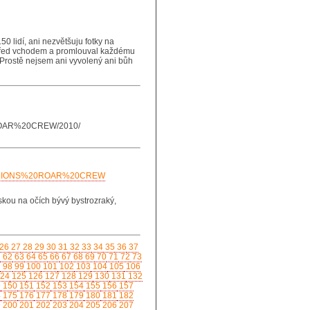
50 lidí, ani nezvětšuju fotky na
 před vchodem a promlouval každému
. Prostě nejsem ani vyvolený ani bůh
0ROAR%20CREW/2010/
I%20LIONS%20ROAR%20CREW
skou na očích bývý bystrozraký,
26
27
28
29
30
31
32
33
34
35
36
37
1
62
63
64
65
66
67
68
69
70
71
72
73
7
98
99
100
101
102
103
104
105
106
24
125
126
127
128
129
130
131
132
9
150
151
152
153
154
155
156
157
4
175
176
177
178
179
180
181
182
9
200
201
202
203
204
205
206
207