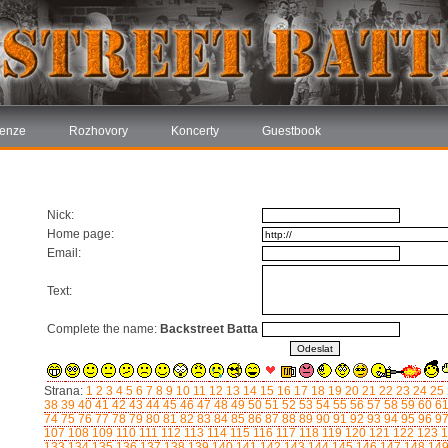
enze
Rozhovory
Koncerty
Guestbook
Nick:
Home page:
Email:
Text:
Complete the name:
Backstreet Batta
Strana:
1
2
3
4
5
6
7
8
9
10
11
12
13
14
15
16
17
18
19
20
21
22
23
24
25
38
39
40
41
42
43
44
45
46
47
48
49
50
51
52
53
54
55
56
57
58
59
60
6
74
75
76
77
78
79
80
81
82
83
84
85
86
87
88
89
90
91
92
93
94
95
96
9
107
108
109
110
111
112
113
114
115
116
117
118
119
120
121
122
123
1
133
134
135
136
137
138
139
140
141
142
143
144
145
146
147
148
14