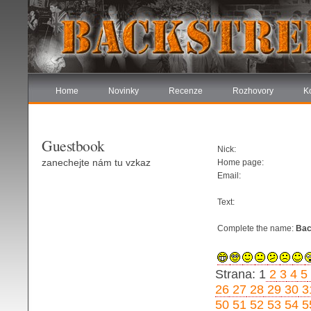
Home
Novinky
Recenze
Rozhovory
K
Guestbook
Nick:
zanechejte nám tu vzkaz
Home page:
Email:
Text:
Complete the name:
Bac
Strana: 1
2
3
4
5
26
27
28
29
30
3
50
51
52
53
54
5