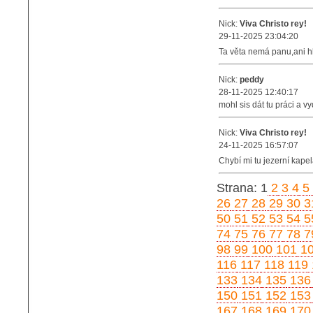
Nick:
Viva Christo rey!
29-11-2025 23:04:20
Ta věta nemá panu,ani 
Nick:
peddy
28-11-2025 12:40:17
mohl sis dát tu práci a v
Nick:
Viva Christo rey!
24-11-2025 16:57:07
Chybí mi tu jezerní kape
Strana: 1
2
3
4
5
26
27
28
29
30
3
50
51
52
53
54
5
74
75
76
77
78
7
98
99
100
101
1
116
117
118
119
133
134
135
136
150
151
152
153
167
168
169
170