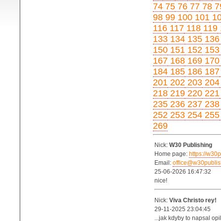
74
75
76
77
78
7
98
99
100
101
1
116
117
118
119
133
134
135
136
150
151
152
153
167
168
169
170
184
185
186
187
201
202
203
204
218
219
220
221
235
236
237
238
252
253
254
255
269
Nick:
W30 Publishing
Home page:
https://w30p
Email:
office@w30publis
25-06-2026 16:47:32
nice!
Nick:
Viva Christo rey!
29-11-2025 23:04:45
...jak kdyby to napsal opi